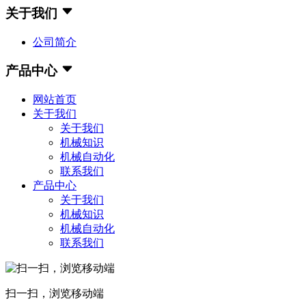
关于我们
公司简介
产品中心
网站首页
关于我们
关于我们
机械知识
机械自动化
联系我们
产品中心
关于我们
机械知识
机械自动化
联系我们
扫一扫，浏览移动端