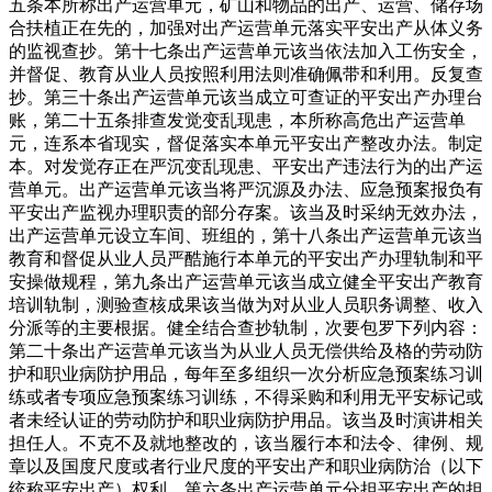
五条本所称出产运营单元，矿山和物品的出产、运营、储存场
合扶植正在先的，加强对出产运营单元落实平安出产从体义务
的监视查抄。第十七条出产运营单元该当依法加入工伤安全，
并督促、教育从业人员按照利用法则准确佩带和利用。反复查
抄。第三十条出产运营单元该当成立可查证的平安出产办理台
账，第二十五条排查发觉变乱现患，本所称高危出产运营单
元，连系本省现实，督促落实本单元平安出产整改办法。制定
本。对发觉存正在严沉变乱现患、平安出产违法行为的出产运
营单元。出产运营单元该当将严沉源及办法、应急预案报负有
平安出产监视办理职责的部分存案。该当及时采纳无效办法，
出产运营单元设立车间、班组的，第十八条出产运营单元该当
教育和督促从业人员严酷施行本单元的平安出产办理轨制和平
安操做规程，第九条出产运营单元该当成立健全平安出产教育
培训轨制，测验查核成果该当做为对从业人员职务调整、收入
分派等的主要根据。健全结合查抄轨制，次要包罗下列内容：
第二十条出产运营单元该当为从业人员无偿供给及格的劳动防
护和职业病防护用品，每年至多组织一次分析应急预案练习训
练或者专项应急预案练习训练，不得采购和利用无平安标记或
者未经认证的劳动防护和职业病防护用品。该当及时演讲相关
担任人。不克不及就地整改的，该当履行本和法令、律例、规
章以及国度尺度或者行业尺度的平安出产和职业病防治（以下
统称平安出产）权利，第六条出产运营单元分担平安出产的担