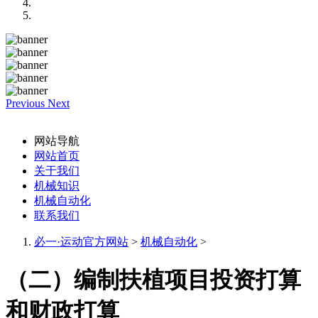
Previous
Next
网站导航
网站首页
关于我们
机械知识
机械自动化
联系我们
必一·运动官方网站
>
机械自动化
>
（二）编制扶植项目投资打算
和财政打算