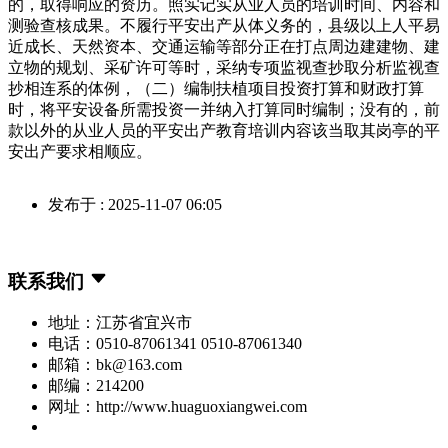
的，取得响应的资历。照实记实从业人员的培训时间、内容和
测验查核成果。不履行平安出产从体义务的，县级以上人平易
近成长、天然资本、交通运输等部分正在打点周边建建物、建
立物的规划、采矿许可等时，采纳专项监视查抄取分析监视查
抄相连系的体例，（二）编制扶植项目投资打算和财政打算
时，将平安设备所需投资一并纳入打算同时编制；没有的，前
款以外的从业人员的平安出产教育培训内容该当取其岗亭的平
安出产要求相顺应。
发布于 : 2025-11-07 06:05
联系我们
地址：江苏省宜兴市
电话：0510-87061341 0510-87061340
邮箱：bk@163.com
邮编：214200
网址：http://www.huaguoxiangwei.com