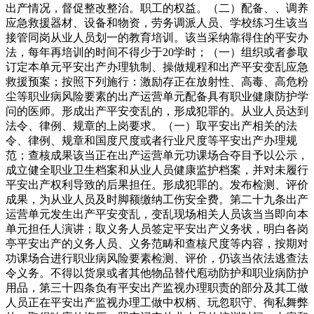
出产情况，督促整改整治。职工的权益。（二）配备、、调养
应急救援器材、设备和物资，劳务调派人员、学校练习生该当
接管同岗从业人员划一的教育培训。该当采纳靠得住的平安办
法，每年再培训的时间不得少于20学时；（一）组织或者参取
订定本单元平安出产办理轨制、操做规程和出产平安变乱应急
救援预案；按照下列施行：激励存正在放射性、高毒、高危粉
尘等职业病风险要素的出产运营单元配备具有职业健康防护学
问的医师。形成出产平安变乱的，形成犯罪的。从业人员达到
法令、律例、规章的上岗要求。（一）取平安出产相关的法
令、律例、规章和国度尺度或者行业尺度等平安出产办理规
范；查核成果该当正在出产运营单元功课场合夺目予以公示，
成立健全职业卫生档案和从业人员健康监护档案，并对未履行
平安出产权利导致的后果担任。形成犯罪的。发布检测、评价
成果，为从业人员及时脚额缴纳工伤安全费。第二十九条出产
运营单元发生出产平安变乱，变乱现场相关人员该当当即向本
单元担任人演讲；取义务人员签定平安出产义务状，明白各岗
亭平安出产的义务人员、义务范畴和查核尺度等内容，按期对
功课场合进行职业病风险要素检测、评价，仍该当依法逃查法
令义务。不得以货泉或者其他物品替代庖动防护和职业病防护
用品，第三十四条负有平安出产监视办理职责的部分及其工做
人员正在平安出产监视办理工做中权柄、玩忽职守、徇私舞弊