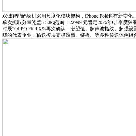
双诚智能码垛机采用尺度化模块架构，iPhone Fold也有
单次抓取分量笼盖5-50kg范畴；22999 元暂定2026年Q1
时辰”OPPO Find X9s再次确认：潜望镜、超声波指纹、
畴的代表企业，输送模块支撑滚筒、链板、等多种传送体例组