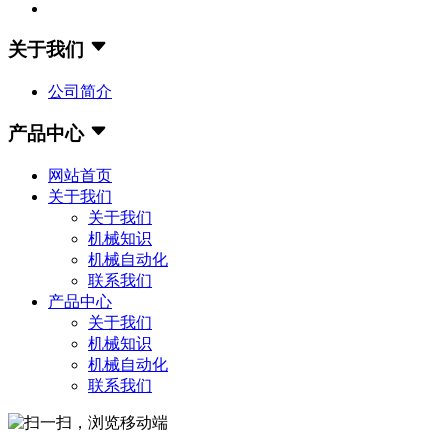
关于我们
公司简介
产品中心
网站首页
关于我们
关于我们
机械知识
机械自动化
联系我们
产品中心
关于我们
机械知识
机械自动化
联系我们