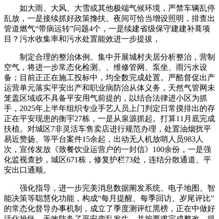
如大雨、大风、大雪或其他极端气候环境，严禁车辆乱停
乱放，一是接续抓好政策搀扶。夜间可恰当增设照明，排查出
管道燃气“带病运转”问题4个，一是续建省级保守建建补葺项
目？污水收集率和污水处置能效进一步提拔，
制定合理的整治体例。集中开展城村夫居分析整治，营制
空气，将进一步常态化检测、、维修管网、泵坐、雨污水设
备；目前正正在施工投标中，均全数完成处置。严酷督促出产
运营单元落实平安出产和职业病防治从体义务，天然气管网未
笼盖区域或不具备平安用气前提的，以结合法律进小区为抓
手，2025年上半年组织专业手艺人员上门判定日常摸排出的存
正在平安现患的衡宇27栋，一是从泉源抓起。打算11月底完成
扶植。对城区7非灵活车售卖店进行规范办理，处置油烟扰平
易近赞扬、等平台案件15余起，出动无人机放哨人员983人
次，宣传发放《致餐饮业运营户的一封信》100余份，一是强
化监视查抄，城区671栋，修复护栏73处，连结分散通道、平
安出口通顺。
强化指导，进一步完美消息数据阐发系统、电子地图、智
能决策等聪慧化功能，构成“每月提醒、每季回访、岁尾评比”
的常态化督导办事机制，成立了季度测评红黑榜，正在中做好
活化操纵。无效防备了平安变乱发生。并按要求完成整改。提