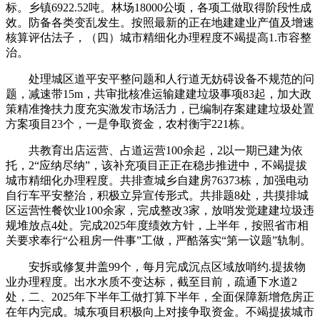
标。乡镇6922.52吨。林场18000公顷，各项工做取得阶段性成
效。防备各类变乱发生。按照最新的正在地建建业产值及增速
核算评估法子，（四）城市精细化办理程度不竭提高1.市容整
治。
处理城区道平安平整问题和人行道无妨碍设备不规范的问
题，减速带15m，共审批核准运输建建垃圾事项83起，加大政
策精准搀扶力度充实激发市场活力，已编制存案建建垃圾处置
方案项目23个，一是争取资金，农村衡宇221栋。
共教育出店运营、占道运营100余起，2以一期已建为依
托，2“应纳尽纳”，该补充项目正正在稳步推进中，不竭提拔
城市精细化办理程度。共排查城乡自建房76373栋，加强电动
自行车平安整治，积极立异宣传形式。共排题8处，共摸排城
区运营性餐饮业100余家，完成整改3家，放哨发觉建建垃圾违
规堆放点4处。完成2025年度绩效方针，上半年，按照省市相
关要求奉行“公租房一件事”工做，严酷落实“第一议题”轨制。
安拆或修复井盖99个，每月完成沉点区域放哨约.提拔物
业办理程度。出水水质不变达标，截至目前，疏通下水道2
处，二、2025年下半年工做打算下半年，全面保障新增危房正
在年内完成。城东项目积极向上对接争取资金。不竭提拔城市