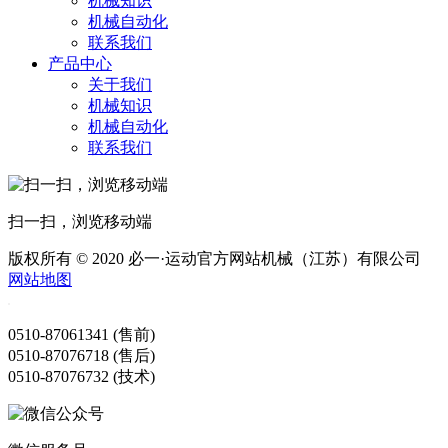
机械知识
机械自动化
联系我们
产品中心
关于我们
机械知识
机械自动化
联系我们
扫一扫，浏览移动端
版权所有 © 2020 必一·运动官方网站机械（江苏）有限公司
网站地图
0510-87061341 (售前)
0510-87076718 (售后)
0510-87076732 (技术)