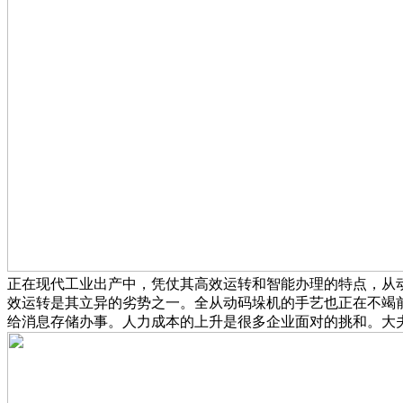
正在现代工业出产中，凭仗其高效运转和智能办理的特点，从
效运转是其立异的劣势之一。全从动码垛机的手艺也正在不竭
给消息存储办事。人力成本的上升是很多企业面对的挑和。大