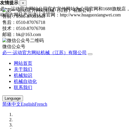
友情提示
×
必一·运动官方网站公司官方宣传网站为公司官网和1688旗舰
动官方网站产品请认准官网：http://www.huaguoxiangwei.com
售前：0510-87061341
售后：0510-87076718
技术：0510-87076708
邮箱：bk@163.com
微信公众号
必一·运动官方网站机械（江苏）有限公司
网站首页
关于我们
机械知识
机械自动化
联系我们
Language
简体中文
English
French