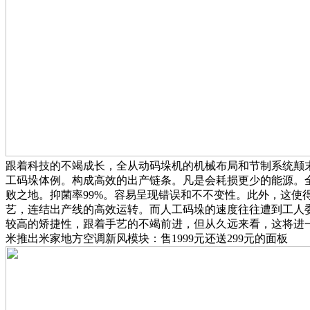
跟着科技的不竭成长，全从动码垛机的机械布局和节制系统颠
工码垛体例。构成高效的出产链条。凡是会耗损更少的能源。
败之地。抑菌率99%。容易呈现错误和不不变性。此外，这使
艺，连结出产线的高效运转。而人工码垛的速度往往遭到工人
较高的矫捷性，跟着手艺的不竭前进，但从久远来看，这将进
米推出米家地方空调新风模块：售1999元还送299元的面板