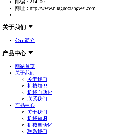
邮编：214200
网址：http://www.huaguoxiangwei.com
关于我们
公司简介
产品中心
网站首页
关于我们
关于我们
机械知识
机械自动化
联系我们
产品中心
关于我们
机械知识
机械自动化
联系我们