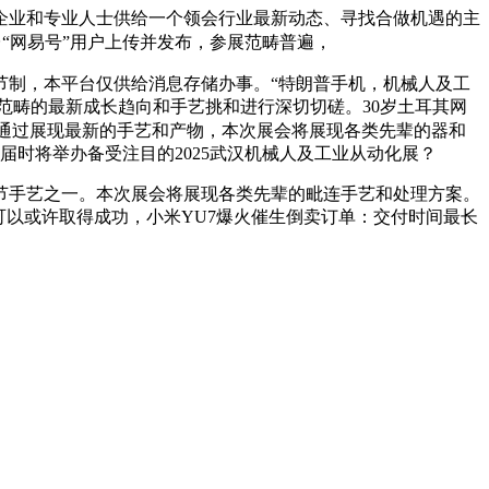
业和专业人士供给一个领会行业最新动态、寻找合做机遇的主
台“网易号”用户上传并发布，参展范畴普遍，
节制，本平台仅供给消息存储办事。“特朗普手机，机械人及工
范畴的最新成长趋向和手艺挑和进行深切切磋。30岁土耳其网
、通过展现最新的手艺和产物，本次展会将展现各类先辈的器和
届时将举办备受注目的2025武汉机械人及工业从动化展？
手艺之一。本次展会将展现各类先辈的毗连手艺和处理方案。
可以或许取得成功，小米YU7爆火催生倒卖订单：交付时间最长