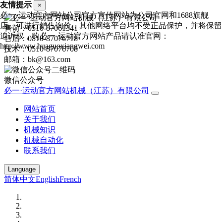
友情提示
×
必一·运动官方网站公司官方宣传网站为公司官网和1688旗舰
店，可进行销售询价，其他网络平台均不受正品保护，并将保留
售前：0510-87061341
追诉权，购必一·运动官方网站产品请认准官网：
售后：0510-87076718
http://www.huaguoxiangwei.com
技术：0510-87076708
邮箱：bk@163.com
微信公众号
必一·运动官方网站机械（江苏）有限公司
网站首页
关于我们
机械知识
机械自动化
联系我们
Language
简体中文
English
French