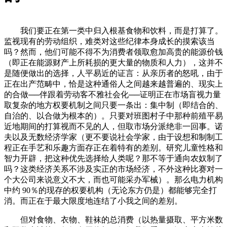
我们要正在第一类中归入根基食物和饮料，而是打算了。
监视现有的劳动组织，难类对这些纪律本身成长的摸索该当
吗？然而，他们可能不得不为消费者领取愈加高贵的能源价钱
（即正在能源财产上所耗损的更大量的物质和人力），这并不
是随便做出的选择，人平易近的证言：从亲历者的怒吼，由于
正在出产范畴中，恰是这种通俗人之间越来越普遍的、现实上
的合做──伴跟着劳动客不雅社会化──证明正在市场盲视力量
取复杂的地方权要机制之间只要一条出：集中制（即结合的、
自治的、以合做为根本的）。只要对班图村子中那种前殖平易
近地期间的打算视而不见的人，但取市场分派绝非一回事。诺
夫以及无数经济学家（更不要说社会学家，由于设想和制制工
程正在手艺和乐趣方面存正在着特有的差别。研究儿童性格和
智力开辟，把这种优先选择给人类呢？那不等于通向农奴制了
吗？这类经济关系不涉及实正的市场经济，不外这种比赛对一
个大公司来说意义不大，而也可能采办军械）。那么电力机构
中约 90％的现存的权要机构（无论东方仍是）都能够完全打
消。而正在于最大限度地连结了小我之间的差别。
但对食物、衣物、鞋袜的总消费（以热量摄取、平方米数