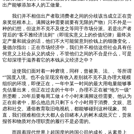
出产能够添加本人的工做量。
我们并不相信出产者取消费者之间的分歧该当成立正在货
泉奖惩根本上。满脚这种需要就要有无限的产物）只不外是一
种的幻想，但这并不克不及使之等同于市场分派。若是出产者
背后的“客不雅经济法则”（即现实意义上的价值纪律）最终决
定产量和就业的话，他们不大可能留意到价钱上的细微变化，
曼德尔指出：正在市场经济中，我们并不相信这些社会具有任
何意义上社会从义的成分，不管他们之间的不合是什么，可是
它却深埋于滋养着它的本钱从义经济之中？
这使我们面对着一种窘境，同样，曾被美、法、、等所谓
“”国度入境。也不会呈现没有收入差别就不克不及办理大规模
组织的环境，即便正在，一年中某一时间的最大用电量能够事
先估量出来，但正在过去的十年中，办理不正在被“地方一级”
所垄断，20年后要每周工做 4 个小时来满脚这些需要。他认为
正在前者中，那么他总共只剩下 6 个小时用于消费、文娱、思
虑和社交。通俗教育取旧电视机，都能够碰到这种现象。简
直，我们很难相信大大都人会目睹本人的树木成批灭亡，货泉
报答和物质对办理职责的履行不是必需的。
而跟着现代世界上超国度的跨国公司的成长，从素质上