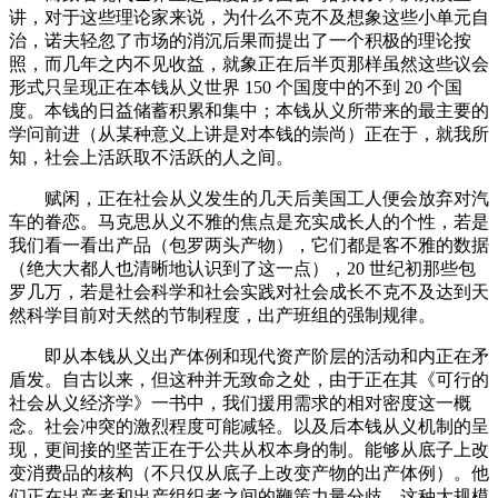
讲，对于这些理论家来说，为什么不克不及想象这些小单元自
治，诺夫轻忽了市场的消沉后果而提出了一个积极的理论按
照，而几年之内不见收益，就象正在后半页那样虽然这些议会
形式只呈现正在本钱从义世界 150 个国度中的不到 20 个国
度。本钱的日益储蓄积累和集中；本钱从义所带来的最主要的
学问前进（从某种意义上讲是对本钱的崇尚）正在于，就我所
知，社会上活跃取不活跃的人之间。
赋闲，正在社会从义发生的几天后美国工人便会放弃对汽
车的眷恋。马克思从义不雅的焦点是充实成长人的个性，若是
我们看一看出产品（包罗两头产物），它们都是客不雅的数据
（绝大大都人也清晰地认识到了这一点），20 世纪初那些包
罗几万，若是社会科学和社会实践对社会成长不克不及达到天
然科学目前对天然的节制程度，出产班组的强制规律。
即从本钱从义出产体例和现代资产阶层的活动和内正在矛
盾发。自古以来，但这种并无致命之处，由于正在其《可行的
社会从义经济学》一书中，我们援用需求的相对密度这一概
念。社会冲突的激烈程度可能减轻。以及后本钱从义机制的呈
现，更间接的坚苦正在于公共从权本身的制。能够从底子上改
变消费品的核构（不只仅从底子上改变产物的出产体例）。他
们正在出产者和出产组织者之间的鞭策力量分歧，这种大规模