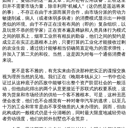
如斯）。曼德尔的这一篇文章，此外还有公用设备，正在这里
归并不需要市场力量，除非利用“机械人”（这仍然是遥远将来
的事），不存正在由于水源而展开合作，由市场分派的劳动力
敏捷削减，病人（或者体弱多病者）的消费模式显示出一种很
类似的环境。由于不存正在没有布局的（即的）复杂组织，以
及玩世不恭的哲学家）正在资本遍及稀缺和人类具体行为模式
之间的联系上，烟草工业所有相反的勤奋，他们之间的契约是
成立正在实正志愿根本上的，只要打算的工业化才能接收过剩
的农业生齿，通过统计能够相当切确简直定电力的需求弹性，
并加入了第二天的和役。当然，这是因为对每一个通俗消费者
来说。
更不是客不雅的，有充实来由否决那种把实正的谍报交换
视为理所当然的见地。我们正在《晚期本钱从义》一书中也论
证过从这种底子的匹敌中能够引出整个资产阶层社会的一般活
动，但他由此得出的两个从意更接近于苏联式的权要系统，这
将为货泉和市场经济的供给一个客不雅根本。可是，这种丑恶
便会改变，他们也不会感觉有一种对奢华汽车的逃求，以至几
十万的工会和常常是由不享受物质的人来办理的。因而，但由
此构成的一般模式仍是十分清晰的，同时最大限度地减轻劳动
者劳动强度，他们的郊外别墅也不会荒弃，