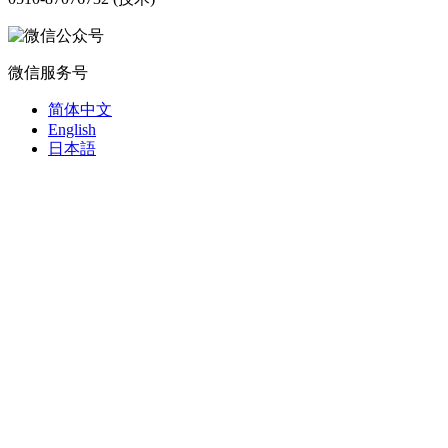
微信服务号
简体中文
English
日本語