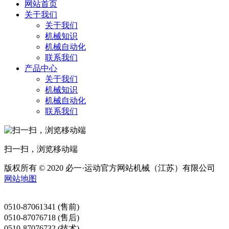
网站首页
关于我们
关于我们
机械知识
机械自动化
联系我们
产品中心
关于我们
机械知识
机械自动化
联系我们
扫一扫，浏览移动端
版权所有 © 2020 必一·运动官方网站机械（江苏）有限公司
网站地图
0510-87061341 (售前)
0510-87076718 (售后)
0510-87076732 (技术)