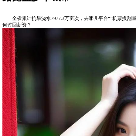
全省累计抗旱浇水7977.3万亩次，去哪儿平台“”机票搜刮量
何讨回薪资？