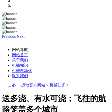
Previous
Next
网站导航
网站首页
关于我们
机械知识
机械自动化
联系我们
必一·运动官方网站
>
机械知识
>
送多浇、有水可浇；飞往的航
路笼盖多个城市