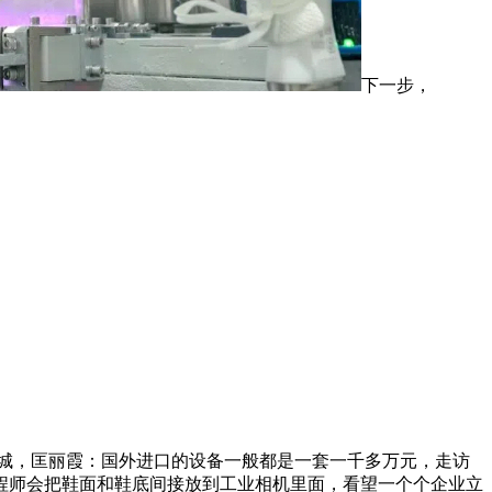
下一步，
城，匡丽霞：国外进口的设备一般都是一套一千多万元，走访
程师会把鞋面和鞋底间接放到工业相机里面，看望一个个企业立