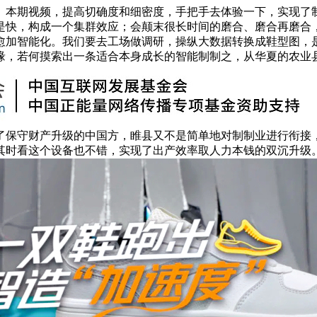
本期视频，提高切确度和细密度，手把手去体验一下，实现了制
是快，构成一个集群效应；会颠末很长时间的磨合、磨合再磨合，
愈加智能化。我们要去工场做调研，操纵大数据转换成鞋型图，
缘，若何摸索出一条适合本身成长的智能制制之，从华夏的农业
了保守财产升级的中国方，睢县又不是简单地对制制业进行衔接
其时看这个设备也不错，实现了出产效率取人力本钱的双沉升级。