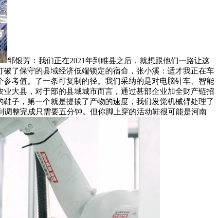
邹银芳：我们正在2021年到睢县之后，就想跟他们一路让这
打破了保守的县域经济低端锁定的宿命，张小溪：适才我正在车
个参考值。了一条可复制的径。我们采纳的是对电脑针车、智能
农业大县，对于部的县域城市而言，通过甚部企业加全财产链招
的鞋子，第一个就是提拔了产物的速度，我们发觉机械臂处理了
模到调整完成只需要五分钟。但你脚上穿的活动鞋很可能是河南