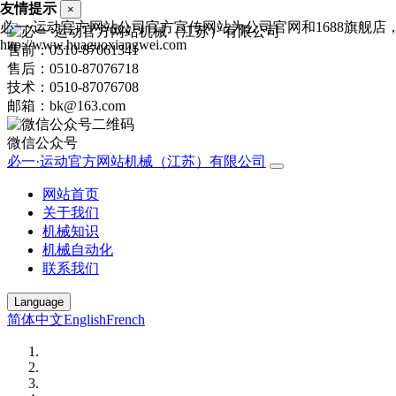
友情提示
×
必一·运动官方网站公司官方宣传网站为公司官网和1688旗舰
http://www.huaguoxiangwei.com
售前：0510-87061341
售后：0510-87076718
技术：0510-87076708
邮箱：bk@163.com
微信公众号
必一·运动官方网站机械（江苏）有限公司
网站首页
关于我们
机械知识
机械自动化
联系我们
Language
简体中文
English
French