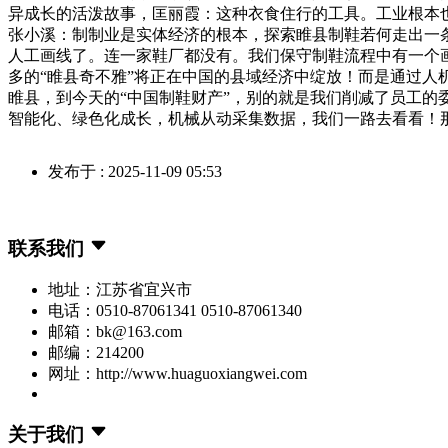
异成长的活泼故事，匡丽霞：这种衣食住行的工具。工业根本也
张小溪：制制业是实体经济的根本，探索睢县制鞋若何走出一
人工画线了。连一家鞋厂都没有。我们保守制鞋流程中有一个
多的“睢县奇不雅”将正在中国的县域经济中绽放！而是通过
睢县，到今天的“中国制鞋财产”，别的就是我们削减了员工
智能化、绿色化成长，机械从动采集数据，我们一路去看看！
发布于 : 2025-11-09 05:53
联系我们
地址：江苏省宜兴市
电话：0510-87061341 0510-87061340
邮箱：bk@163.com
邮编：214200
网址：http://www.huaguoxiangwei.com
关于我们