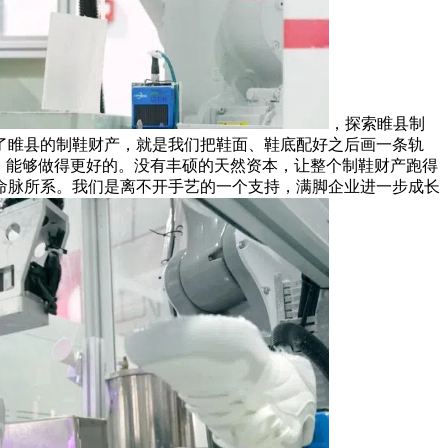
，探索睢县制
了睢县的制鞋财产，就是我们把鞋面、鞋底配好之后画一条轨
，能够做得更好的。没有丰硕的天然资本，让整个制鞋财产跑得
命脉所系。我们是离不开手艺的一个支持，满脚企业进一步成长