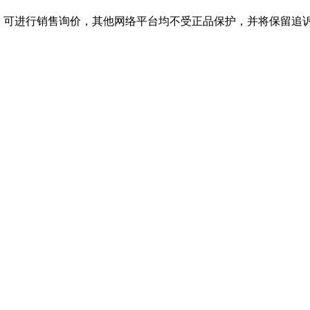
店，可进行销售询价，其他网络平台均不受正品保护，并将保留追