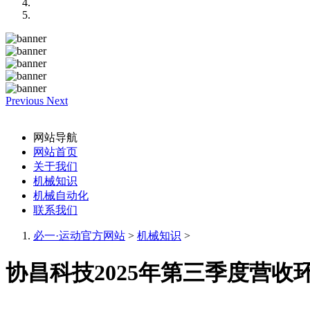
Previous
Next
网站导航
网站首页
关于我们
机械知识
机械自动化
联系我们
必一·运动官方网站
>
机械知识
>
协昌科技2025年第三季度营收环