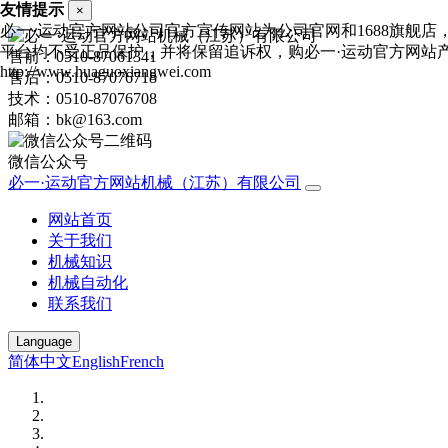
友情提示
×
必一·运动官方网站公司官方宣传网站为公司官网和1688旗舰
平台均不受正品保护，并将保留追诉权，购必一·运动官方网站
售前：0510-87061341
http://www.huaguoxiangwei.com
售后：0510-87076718
技术：0510-87076708
邮箱：bk@163.com
微信公众号
必一·运动官方网站机械（江苏）有限公司
网站首页
关于我们
机械知识
机械自动化
联系我们
Language
简体中文
English
French