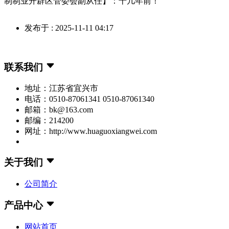
制制业开辟区管委会副从任】：十几年前！
发布于 : 2025-11-11 04:17
联系我们
地址：江苏省宜兴市
电话：0510-87061341 0510-87061340
邮箱：bk@163.com
邮编：214200
网址：http://www.huaguoxiangwei.com
关于我们
公司简介
产品中心
网站首页