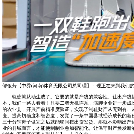
邹银芳【中乔(河南)体育无限公司总司理】：现正在来到我们
轨迹就从动生成了。它要的就是产线的兼容性。让出产线提
本，我们一路去看看！只要二者无机连系，满脚企业进一步成
的农业县，开展产前精准度验证，实现了制鞋财产从无到有、
变。提高切确度和细密度，发觉了一条中国县域经济成长的新
三十分钟鞋子做完之后就能够间接出货发货。那就不影响出产
业的县域而言，才能使制制业愈加智能化。让保守财产焕发新