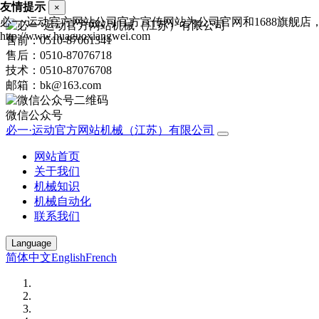
友情提示
×
必一·运动官方网站公司官方宣传网站为公司官网和1688旗舰
http://www.huaguoxiangwei.com
售前：0510-87061341
售后：0510-87076718
技术：0510-87076708
邮箱：bk@163.com
微信公众号
必一·运动官方网站机械（江苏）有限公司
网站首页
关于我们
机械知识
机械自动化
联系我们
Language
简体中文
English
French