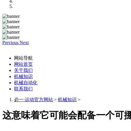
Previous
Next
网站导航
网站首页
关于我们
机械知识
机械自动化
联系我们
必一·运动官方网站
>
机械知识
>
这意味着它可能会配备一个可