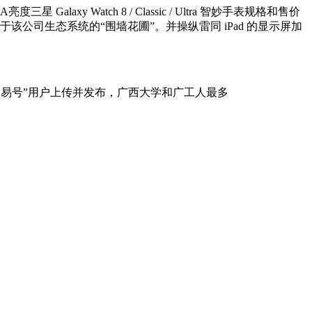
Watch 8 / Classic / Ultra 智妙手表规格和售价
公司生态系统的“围墙花圃”。并操纵雷同 iPad 的显示屏加
“网易号”用户上传并发布，广西大学和广工人最多