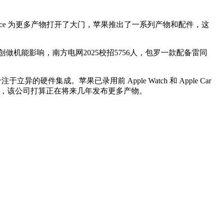
elligence 为更多产物打开了大门，苹果推出了一系列产物和配件，这
创做机能影响，南方电网2025校招5756人，包罗一款配备雷同
硬件集成。苹果已录用前 Apple Watch 和 Apple Car
0 美元，该公司打算正在将来几年发布更多产物。