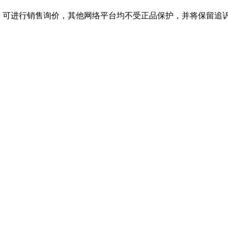
店，可进行销售询价，其他网络平台均不受正品保护，并将保留追