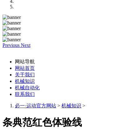
Previous
Next
网站导航
网站首页
关于我们
机械知识
机械自动化
联系我们
必一·运动官方网站
>
机械知识
>
条典范红色体验线