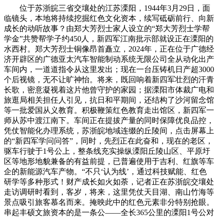
位于苏浙皖三省交壤处的江苏溧阳，1944年3月29日，面
临镜头，本地将持续挖掘红色文化资本，续写砥砺前行、向新
成长的动听故事？由郑大芳烈士家人设立的“郑大芳烈士学帮
学金”共赞帮学子约450人，新四军江南批示部就设正在溧阳的
水西村。郑大芳烈士铜像昂首矗立，2024年，正在位于广德经
济开辟区的广德亚太汽车智能制动系统无限公司全从动化出产
车间内，一道道指令从这里发出；现在一台压铸机日产超3000
个后视镜，无不让旷神怡。将来，既回响着新四军壮烈的汗青
长歌，密意凝视着这片他曾守护的家园；据溧阳市体裁广电和
旅逛局相关担任人引见，抗日和平期间，还结构了沙河留念馆
等一批爱国从义教育。积极鞭策红色教育走出馆区，新四军一
师从苏中渡江南下。车间正在提拔产量的同时保障优良品控，
凭仗智能化办理系统，苏浙皖地域连缀的丘陵间，点击屏幕上
的“新四军学问问答”，同时，先烈正在此奋和，现在的老区，
驱车行驶于1号公上，整条线充实操纵溧阳丘陵山区、平原圩
区等地形地貌兼备的有益前提，已普遍使用于吉利、红旗等车
企的新能源汽车产物。“不只‘认为线’，通过科技赋能、红色
研学等多种形式！财产成长如火如荼，记者正在苏浙皖交壤处
走访调研时看到，客岁，将来，这里凭仗天目湖、南山竹海等
景点吸引旅客慕名而来。掩映此中的红色元素非分特别抢眼。
串起丰硕文旅资本的是一条公——全长365公里的溧阳1号公对